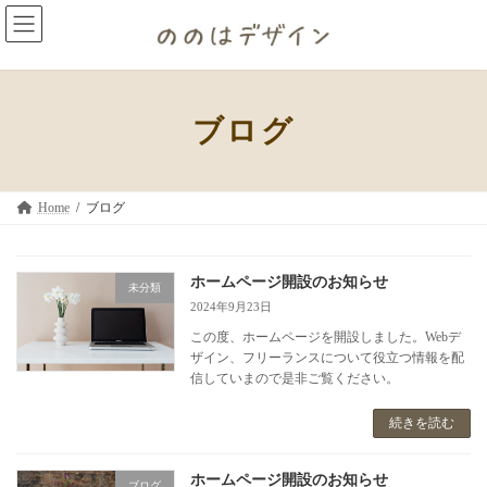
コ
ナ
ン
ビ
テ
ゲ
ン
ー
ツ
シ
へ
ョ
ブログ
ス
ン
キ
に
ッ
移
プ
動
Home
ブログ
ホームページ開設のお知らせ
未分類
2024年9月23日
この度、ホームページを開設しました。Webデ
ザイン、フリーランスについて役立つ情報を配
信していまので是非ご覧ください。
続きを読む
ホームページ開設のお知らせ
ブログ